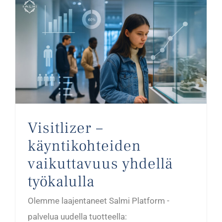
Visitlizer – käyntikohteiden vaikuttavuus yhdellä työkalulla
Visitlizer –
käyntikohteiden
vaikuttavuus yhdellä
työkalulla
Olemme laajentaneet Salmi Platform -
palvelua uudella tuotteella: