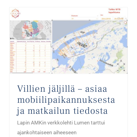
Villien jäljillä – asiaa mobiilipaikannuksesta ja matkailun tiedosta
Villien jäljillä – asiaa
mobiilipaikannuksesta
ja matkailun tiedosta
Lapin AMKin verkkolehti Lumen tarttui
ajankohtaiseen aiheeseen